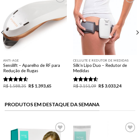
Add to
Add to
Wishlist
Wishlist
ANTI-AGE
CELULITE E REDUTOR DE MEDIDAS
Sensilift – Aparelho de RF para
Silk’n Lipo Duo – Redutor de
Redução de Rugas
Medidas
R$
1.588,35
R$
1.393,65
R$
3.151,09
R$
3.033,24
Rated
Rated
4.50
out
4.50
out
of 5
of 5
PRODUTOS EM DESTAQUE DA SEMANA
Add to
Add to