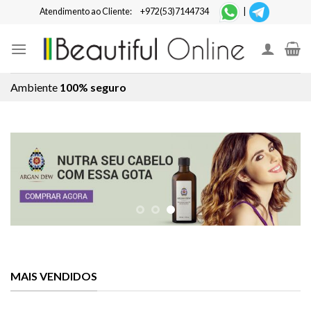
Skip
Atendimento ao Cliente:
+972(53)7144734
|
to
content
Ambiente
100% seguro
MAIS VENDIDOS