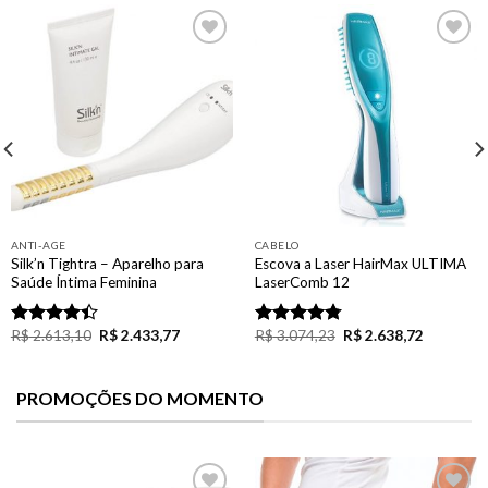
Add to
Add to
Wishlist
Wishlist
ANTI-AGE
CABELO
Silk’n Tightra – Aparelho para
Escova a Laser HairMax ULTIMA
Saúde Íntima Feminina
LaserComb 12
R$
2.613,10
R$
2.433,77
R$
3.074,23
R$
2.638,72
Rated
Rated
4.75
4.40
out
out of 5
of 5
PROMOÇÕES DO MOMENTO