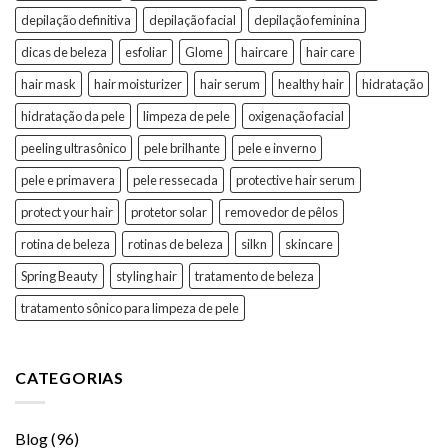
depilação definitiva
depilação facial
depilação feminina
dicas de beleza
esfoliar
Glome
haircare
hair care
hair mask
hair moisturizer
hair serum
healthy hair
hidratação
hidratação da pele
limpeza de pele
oxigenação facial
peeling ultrasônico
pele brilhante
pele e inverno
pele e primavera
pele ressecada
protective hair serum
protect your hair
protetor solar
removedor de pêlos
rotina de beleza
rotinas de beleza
silkn
skincare
Spring Beauty
styling hair
tratamento de beleza
tratamento sônico para limpeza de pele
CATEGORIAS
Blog
(96)