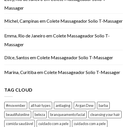
Massager
Michel, Campinas
em
Colete Massageador Solio T-Massager
Emma, Rio de Janeiro
em
Colete Massageador Solio T-
Massager
Dilce, Santos
em
Colete Massageador Solio T-Massager
Marina, Curitiba
em
Colete Massageador Solio T-Massager
TAG CLOUD
#movember
all hair types
antiaging
Argan Dew
barba
beautifulonline
beleza
branqueamento facial
cleansing your hair
comida saudável
cuidado com a pele
cuidados com a pele