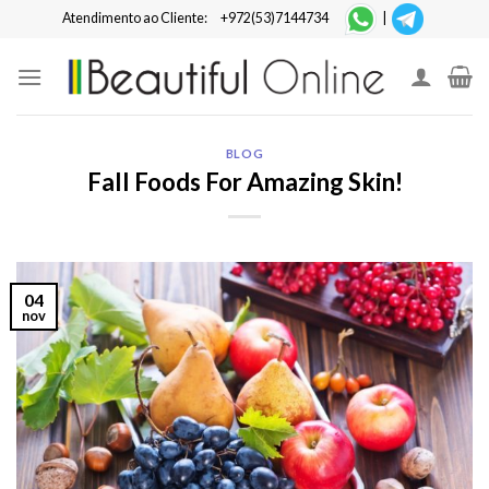
Skip
Atendimento ao Cliente:
+972(53)7144734
|
to
content
BLOG
Fall Foods For Amazing Skin!
04
nov