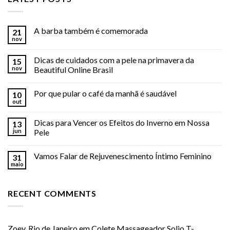
A barba também é comemorada
21
nov
Dicas de cuidados com a pele na primavera da
15
nov
Beautiful Online Brasil
Por que pular o café da manhã é saudável
10
out
Dicas para Vencer os Efeitos do Inverno em Nossa
13
jun
Pele
Vamos Falar de Rejuvenescimento Íntimo Feminino
31
maio
RECENT COMMENTS
Zoey, Rio de Janeiro
em
Colete Massageador Solio T-