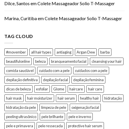
Dilce, Santos
em
Colete Massageador Solio T-Massager
Marina, Curitiba
em
Colete Massageador Solio T-Massager
TAG CLOUD
#movember
all hair types
antiaging
Argan Dew
barba
beautifulonline
beleza
branqueamento facial
cleansing your hair
comida saudável
cuidado com a pele
cuidados com a pele
depilação definitiva
depilação facial
depilação feminina
dicas de beleza
esfoliar
Glome
haircare
hair care
hair mask
hair moisturizer
hair serum
healthy hair
hidratação
hidratação da pele
limpeza de pele
oxigenação facial
peeling ultrasônico
pele brilhante
pele e inverno
pele e primavera
pele ressecada
protective hair serum