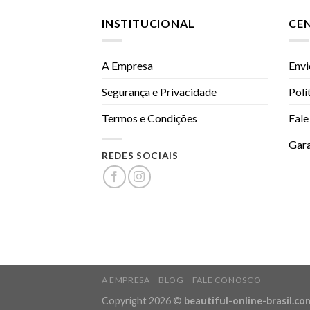
INSTITUCIONAL
CE
A Empresa
Envi
Segurança e Privacidade
Polí
Termos e Condições
Fale
Gara
REDES SOCIAIS
A EMPRESA
BLOG
FALE CONOSCO
Copyright 2026 ©
beautiful-online-brasil.co