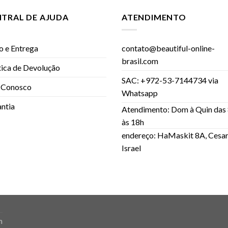
NTRAL DE AJUDA
ATENDIMENTO
o e Entrega
contato@beautiful-online-
brasil.com
tica de Devolução
SAC: +972-53-7144734 via
 Conosco
Whatsapp
ntia
Atendimento: Dom à Quin das
às 18h
endereço: HaMaskit 8A, Cesar
Israel
m