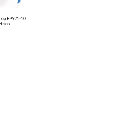
ldrop EP921-10
étrico