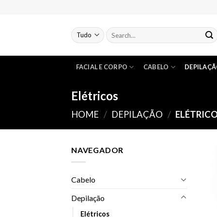
Skip
to
content
FACIAL E CORPO
CABELO
DEPILAÇ
Elétricos
HOME
/
DEPILAÇÃO
/
ELÉTRIC
NAVEGADOR
Cabelo
Depilação
Elétricos