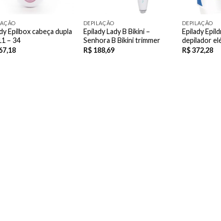
LAÇÃO
DEPILAÇÃO
DEPILAÇÃO
ady Epilbox cabeça dupla
Epilady Lady B Bikini –
Epilady Epi
1 – 34
Senhora B Bikini trimmer
depilador el
67,18
R$
188,69
R$
372,28