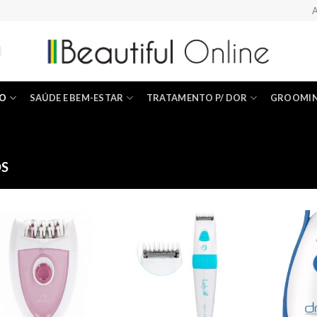
A
ÃO
SAÚDE E BEM-ESTAR
TRATAMENTO P/ DOR
GROOMI
OS
Add to
Add to
Wishlist
Wishlist