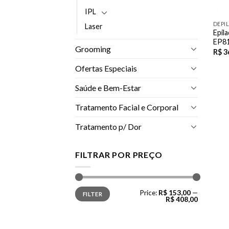
IPL
DEPI
Laser
Epil
EP81
Grooming
R$
3
Ofertas Especiais
Saúde e Bem-Estar
Tratamento Facial e Corporal
Tratamento p/ Dor
FILTRAR POR PREÇO
Min
Max
Price:
R$ 153,00
—
FILTER
price
price
R$ 408,00