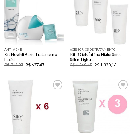
Wishlist
Wishlist
ANTI-ACNE
ACESSÓRIOS DE TRATAMENTO
Kit NowMi Basic Tratamento
Kit 3 Gels Íntimo Hialurônico
Facial
Silk’n Tightra
R$
713,97
R$
637,47
R$
1.249,45
R$
1.030,16
Add to
Add to
Wishlist
Wishlist