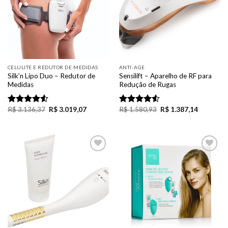
CELULITE E REDUTOR DE MEDIDAS
ANTI-AGE
Silk’n Lipo Duo – Redutor de
Sensilift – Aparelho de RF para
Medidas
Redução de Rugas
R$
3.136,37
R$
3.019,07
R$
1.580,93
R$
1.387,14
Rated
Rated
4.50
out
4.50
out
of 5
of 5
Add to
Add to
Wishlist
Wishlist