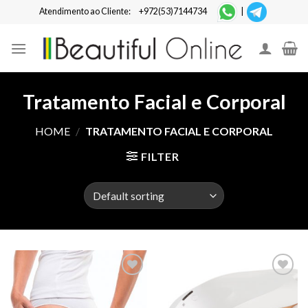
Skip
Atendimento ao Cliente:
+972(53)7144734
|
to
content
Tratamento Facial e Corporal
HOME
/
TRATAMENTO FACIAL E CORPORAL
FILTER
Add to
Add to
Wishlist
Wishlist