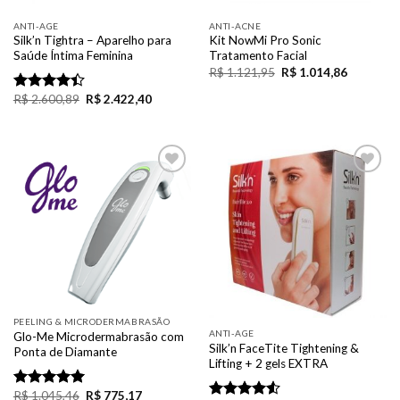
ANTI-AGE
ANTI-ACNE
Silk’n Tightra – Aparelho para
Kit NowMi Pro Sonic
Saúde Íntima Feminina
Tratamento Facial
R$
1.121,95
R$
1.014,86
R$
2.600,89
R$
2.422,40
Rated
4.40
out
of 5
Add to
Add to
Wishlist
Wishlist
PEELING & MICRODERMABRASÃO
ANTI-AGE
Glo-Me Microdermabrasão com
Silk’n FaceTite Tightening &
Ponta de Diamante
Lifting + 2 gels EXTRA
R$
1.045,46
R$
775,17
Rated
5.00