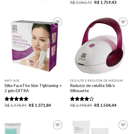
R$
2.065,41
R$
1.759,43
Rated
out of 5
4.50
out
of 5
Add to
Add to
Wishlist
Wishlist
ANTI-AGE
CELULITE E REDUTOR DE MEDIDAS
Silkn FaceTite Skin Tightening +
Redutor de celulite Silk’n
2 gels EXTRA
Silhouette
R$
1.478,94
R$
1.371,84
R$
2.498,89
R$
1.504,44
Rated
5.00
Rated
out of 5
4.00
out
of 5
Add to
Add to