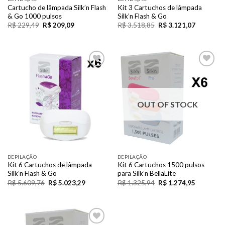
Cartucho de lâmpada Silk’n Flash
Kit 3 Cartuchos de lâmpada
& Go 1000 pulsos
Silk’n Flash & Go
R$
229,49
R$
209,09
R$
3.518,85
R$
3.121,07
Add to
Add to
Wishlist
Wishlist
OUT OF STOCK
DEPILAÇÃO
DEPILAÇÃO
Kit 6 Cartuchos de lâmpada
Kit 6 Cartuchos 1500 pulsos
Silk’n Flash & Go
para Silk’n BellaLite
R$
5.609,76
R$
5.023,29
R$
1.325,94
R$
1.274,95