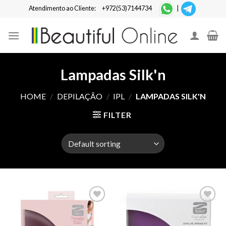
Skip
Atendimento ao Cliente:
+972(53)7144734
|
to
content
Lampadas Silk'n
HOME
/
DEPILAÇÃO
/
IPL
/
LAMPADAS SILK'N
FILTER
Add to
Add to
Wishlist
Wishlist