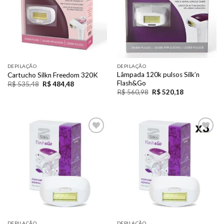
DEPILAÇÃO
DEPILAÇÃO
Lâmpada 120k pulsos Silk’n
Cartucho Silkn Freedom 320K
Flash&Go
R$
535,48
R$
484,48
R$
560,98
R$
520,18
Add to
Add to
Wishlist
Wishlist
DEPILAÇÃO
DEPILAÇÃO