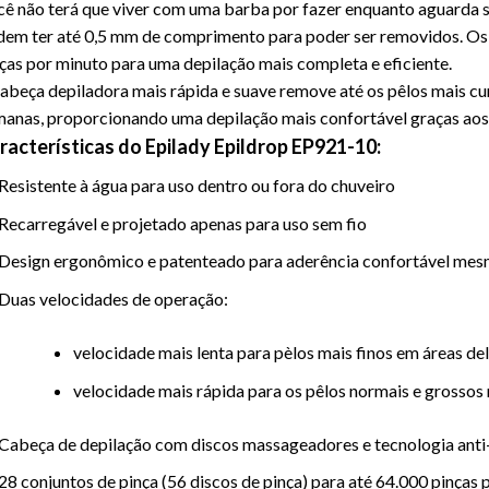
ê não terá que viver com uma barba por fazer enquanto aguarda se
em ter até 0,5 mm de comprimento para poder ser removidos. Os 
ças por minuto para uma depilação mais completa e eficiente.
abeça depiladora mais rápida e suave remove até os pêlos mais curt
anas, proporcionando uma depilação mais confortável graças ao
racterísticas do Epilady Epildrop EP921-10:
Resistente à água para uso dentro ou fora do chuveiro
Recarregável e projetado apenas para uso sem fio
Design ergonômico e patenteado para aderência confortável me
Duas velocidades de operação:
velocidade mais lenta para pèlos mais finos em áreas de
velocidade mais rápida para os pêlos normais e grossos
Cabeça de depilação com discos massageadores e tecnologia ant
28 conjuntos de pinça (56 discos de pinça) para até 64.000 pinças