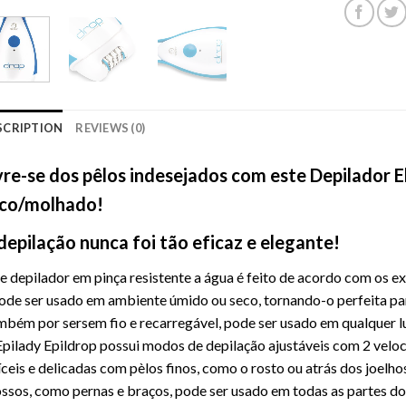
SCRIPTION
REVIEWS (0)
vre-se dos pêlos indesejados com este Depilador E
co/molhado!
depilação nunca foi tão eficaz e elegante!
e depilador em pinça resistente a água é feito de acordo com os 
ode ser usado em ambiente úmido ou seco, tornando-o perfeita par
bém por sersem fio e recarregável, pode ser usado em qualquer l
pilady Epildrop possui modos de depilação ajustáveis ​​com 2 velo
íceis e delicadas com pèlos finos, como o rosto ou atrás dos joelho
ssos, como pernas e braços, pode ser usado em todas as partes do