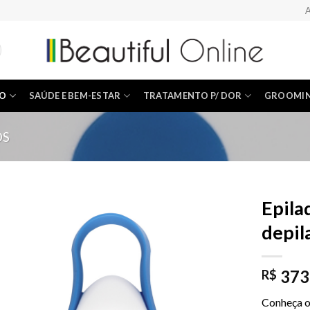
A
ÃO
SAÚDE E BEM-ESTAR
TRATAMENTO P/ DOR
GROOMI
OS
Epila
depil
Add to
Wishlist
373
R$
Conheça o 