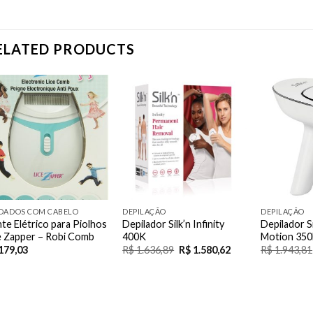
ELATED PRODUCTS
Add to
Add to
Wishlist
Wishlist
DADOS COM CABELO
DEPILAÇÃO
DEPILAÇÃO
te Elétrico para Piolhos
Depilador Silk’n Infinity
Depilador S
e Zapper – Robi Comb
400K
Motion 350
179,03
R$
1.636,89
R$
1.580,62
R$
1.943,81