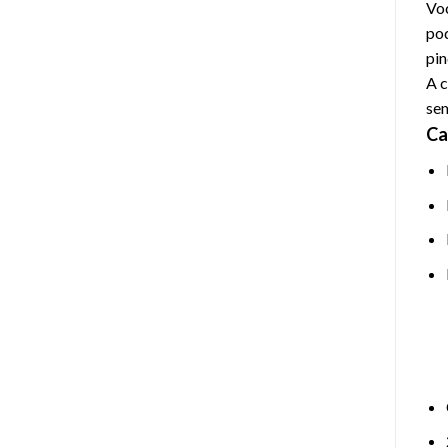
Voc
pod
pin
A c
sem
Ca