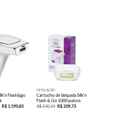
Add to
Add to
Wishlist
Wishlist
DEPILAÇÃO
ilk’n Flash&go
Cartucho de lâmpada Silk’n
k
Flash & Go 1000 pulsos
R$
1.590,85
R$
230,19
R$
209,73