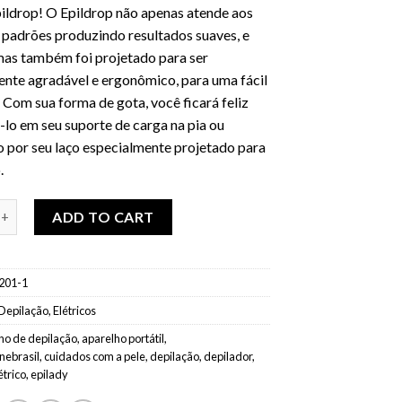
pildrop! O Epildrop não apenas atende aos
 padrões produzindo resultados suaves, e
mas também foi projetado para ser
ente agradável e ergonômico, para uma fácil
 Com sua forma de gota, você ficará feliz
lo em seu suporte de carga na pia ou
o por seu laço especialmente projetado para
.
ildrop EP921-10 depilador elétrico quantity
ADD TO CART
201-1
Depilação
,
Elétricos
ho de depilação
,
aparelho portátil
,
inebrasil
,
cuidados com a pele
,
depilação
,
depilador
,
étrico
,
epilady