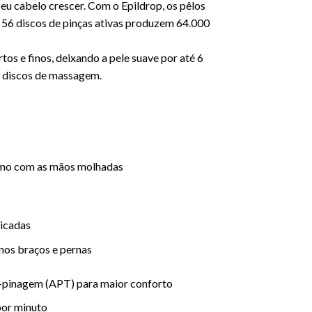
u cabelo crescer. Com o Epildrop, os pêlos
56 discos de pinças ativas produzem 64.000
os e finos, deixando a pele suave por até 6
s discos de massagem.
smo com as mãos molhadas
licadas
 nos braços e pernas
i-pinagem (APT) para maior conforto
 por minuto