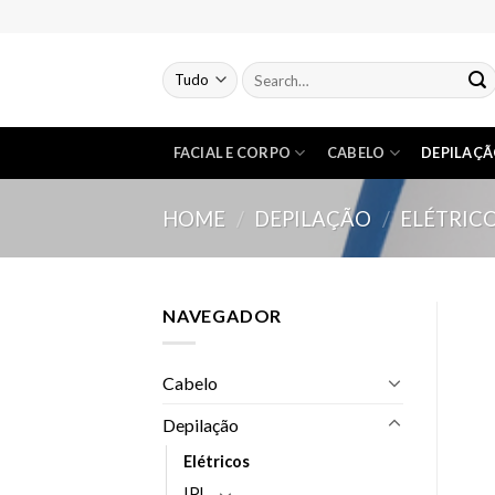
Skip
to
content
FACIAL E CORPO
CABELO
DEPILAÇ
HOME
/
DEPILAÇÃO
/
ELÉTRIC
NAVEGADOR
Cabelo
Depilação
Elétricos
IPL