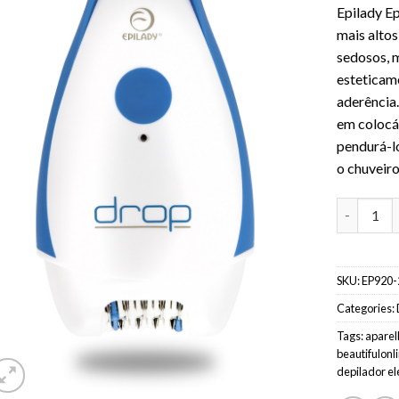
Epilady E
mais altos
sedosos, 
esteticam
aderência.
em colocá-
pendurá-l
o chuveiro
Epilady Ep
SKU:
EP920-
Categories:
Tags:
aparel
beautifulonl
depilador el