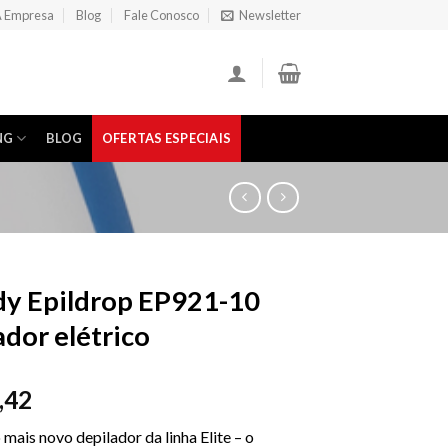
 Empresa
Blog
Fale Conosco
Newsletter
NG
BLOG
OFERTAS ESPECIAIS
dy Epildrop EP921-10
ador elétrico
,42
mais novo depilador da linha Elite – o