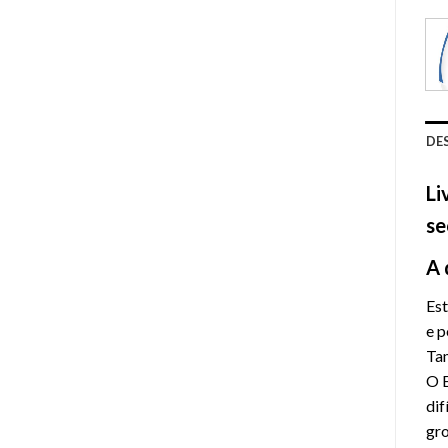
DE
Li
se
A 
Est
e p
Tam
O E
dif
gro