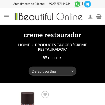
Skip
Atendimento ao Cliente:
+972(53)7144734
|
to
content
creme restaurador
HOME
/
PRODUCTS TAGGED “CREME
RESTAURADOR”
FILTER
Add to
Wishlist