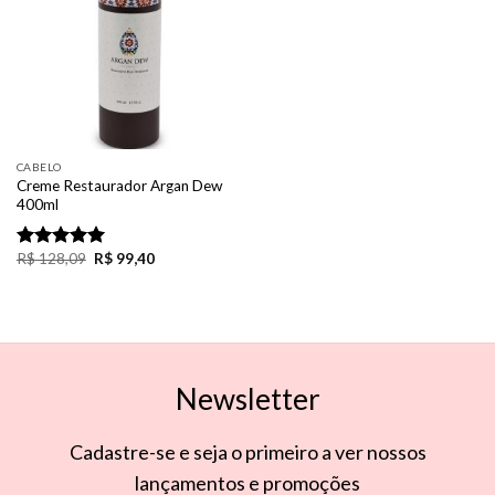
CABELO
Creme Restaurador Argan Dew
400ml
R$
128,09
R$
99,40
Rated
5.00
out of 5
Newsletter
Cadastre-se e seja o primeiro a ver nossos
lançamentos e promoções