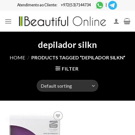
Skip
Atendimento ao Cliente:
+972(53)7144734
|
to
content
depilador silkn
HOME
/
PRODUCTS TAGGED “DEPILADOR SILKN”
FILTER
Add to
Wishlist