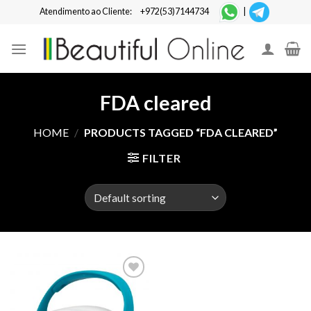
Skip
Atendimento ao Cliente:
+972(53)7144734
|
to
content
FDA cleared
HOME
/
PRODUCTS TAGGED “FDA CLEARED”
FILTER
Add to
Wishlist