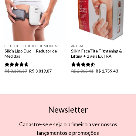
CELULITE E REDUTOR DE MEDIDAS
ANTI-AGE
Silk’n Lipo Duo – Redutor de
Silk’n FaceTite Tightening &
Medidas
Lifting + 2 gels EXTRA
R$
3.136,37
R$
3.019,07
R$
2.065,41
R$
1.759,43
Rated
Rated
4.50
out
4.50
out
of 5
of 5
Newsletter
Cadastre-se e seja o primeiro a ver nossos
lançamentos e promoções