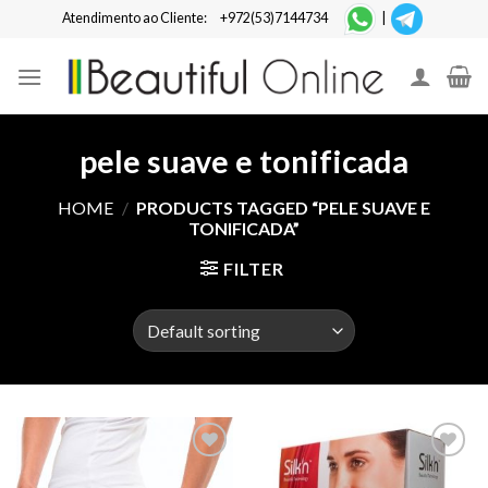
Skip
Atendimento ao Cliente:
+972(53)7144734
|
to
content
pele suave e tonificada
HOME
/
PRODUCTS TAGGED “PELE SUAVE E
TONIFICADA”
FILTER
Add to
Add to
Wishlist
Wishlist