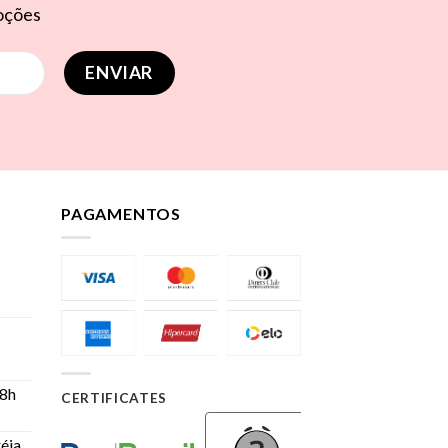
moções
PAGAMENTOS
 8h
CERTIFICATES
éia,