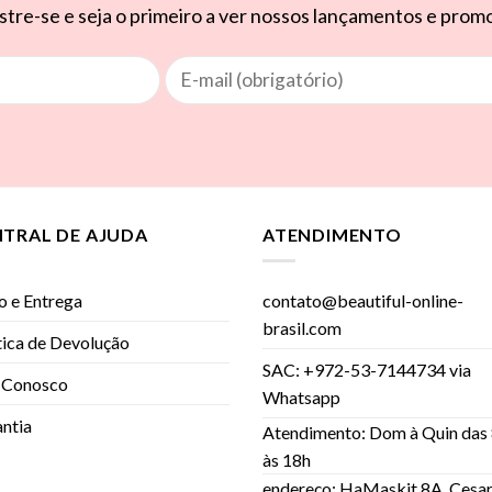
tre-se e seja o primeiro a ver nossos lançamentos e pro
NTRAL DE AJUDA
ATENDIMENTO
o e Entrega
contato@beautiful-online-
brasil.com
tica de Devolução
SAC: +972-53-7144734 via
 Conosco
Whatsapp
ntia
Atendimento: Dom à Quin das
às 18h
endereço: HaMaskit 8A, Cesar