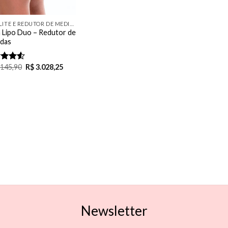
CELULITE E REDUTOR DE MEDIDAS
’n Lipo Duo – Redutor de
das
.145,90
R$
3.028,25
d
out
Newsletter