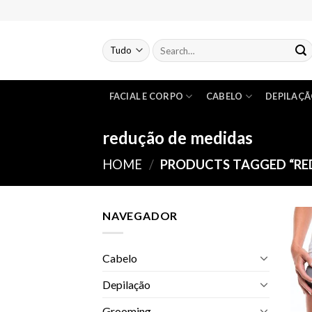
Skip
to
content
FACIAL E CORPO
CABELO
DEPILAÇ
redução de medidas
HOME
/
PRODUCTS TAGGED “RE
NAVEGADOR
Cabelo
Depilação
Grooming