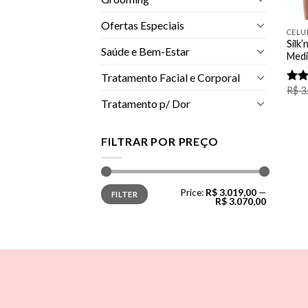
Ofertas Especiais
Silk
Saúde e Bem-Estar
Medi
Tratamento Facial e Corporal
R$
3
Rate
Tratamento p/ Dor
4.50
of 5
FILTRAR POR PREÇO
Min
Max
Price:
R$ 3.019,00
—
FILTER
price
price
R$ 3.070,00