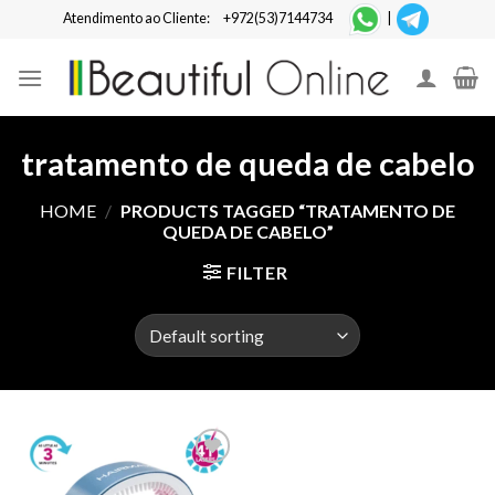
Skip
Atendimento ao Cliente:
+972(53)7144734
|
to
content
tratamento de queda de cabelo
HOME
/
PRODUCTS TAGGED “TRATAMENTO DE
QUEDA DE CABELO”
FILTER
Add to
Wishlist