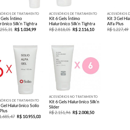
SÓRIOS DE TRATAMENTO
ACESSÓRIOS DE TRATAMENTO
ACESSÓRIOS 
3 Gels Íntimo
Kit 6 Gels Íntimo
Kit 3 Gel Hi
rônico Silk’n Tightra
Hialurônico Silk’n Tightra
Alfa Plus
.255,31
R$
1.034,99
R$
2.818,05
R$
2.116,10
R$
1.227,49
Add to
Add to
Wishlist
Wishlist
ACESSÓRIOS NO TRATAMENTO
SÓRIOS DE TRATAMENTO
Kit 6 Gels Hialurônico Silk’n
 Gel Hialurônico Solio
Slider
 Plus
R$
2.151,96
R$
2.008,50
1.685,47
R$
10.955,03