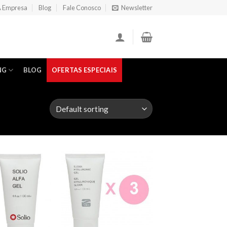
 Empresa
Blog
Fale Conosco
Newsletter
NG
BLOG
OFERTAS ESPECIAIS
Add to
Add to
Wishlist
Wishlist