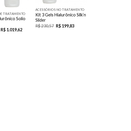
ACESSÓRIOS NO TRATAMENTO
DE TRATAMENTO
Kit 3 Gels Hialurônico Silk’n
alurônico Solio
Slider
R$
230,57
R$
199,83
R$
1.019,62