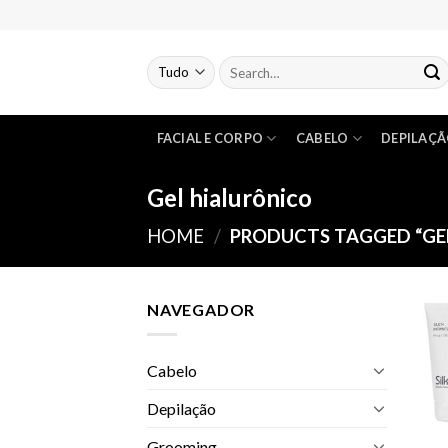
Skip
to
content
FACIAL E CORPO
CABELO
DEPILAÇ
Gel hialurônico
HOME
/
PRODUCTS TAGGED “GE
NAVEGADOR
Cabelo
Depilação
Grooming