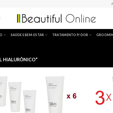
A
ÃO
SAÚDE E BEM-ESTAR
TRATAMENTO P/ DOR
GROOMI
L HIALURÔNICO”
Add to
Add to
Wishlist
Wishlist