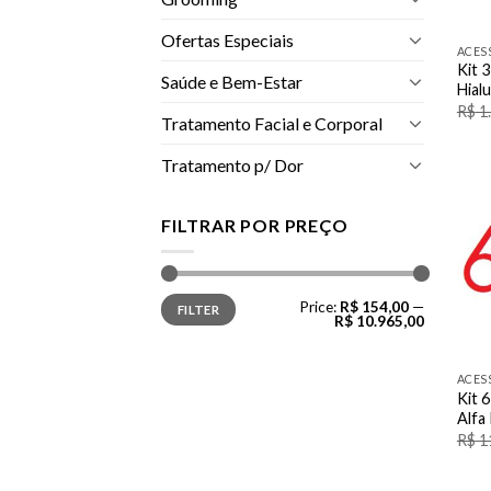
Ofertas Especiais
ACES
Kit 
Saúde e Bem-Estar
Hialu
R$
1
Tratamento Facial e Corporal
Tratamento p/ Dor
FILTRAR POR PREÇO
Min
Max
Price:
R$ 154,00
—
FILTER
price
price
R$ 10.965,00
ACES
Kit 6
Alfa
R$
1