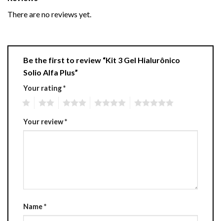
There are no reviews yet.
Be the first to review “Kit 3 Gel Hialurônico
Solio Alfa Plus”
Your rating
*
1
2
3
4
5
Your review
*
Name
*