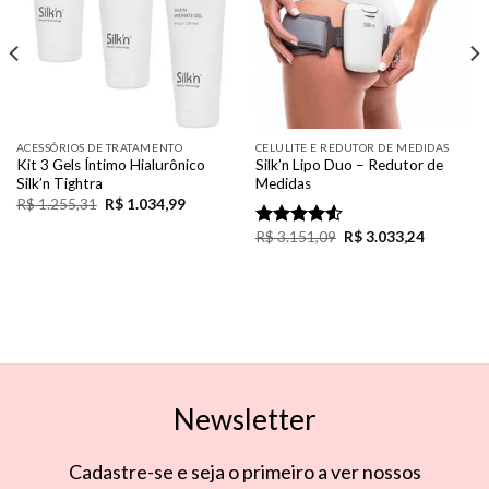
ACESSÓRIOS DE TRATAMENTO
CELULITE E REDUTOR DE MEDIDAS
Kit 3 Gels Íntimo Hialurônico
Silk’n Lipo Duo – Redutor de
Silk’n Tightra
Medidas
R$
1.255,31
R$
1.034,99
R$
3.151,09
R$
3.033,24
Rated
4.50
out
of 5
Newsletter
Cadastre-se e seja o primeiro a ver nossos