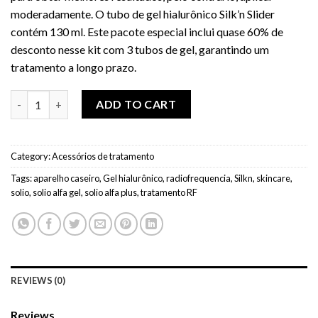
moderadamente. O tubo de gel hialurônico Silk’n Slider
contém 130 ml. Este pacote especial inclui quase 60% de
desconto nesse kit com 3 tubos de gel, garantindo um
tratamento a longo prazo.
Kit 3 Gel Hialurônico Solio Alfa Plus quantity
ADD TO CART
Category:
Acessórios de tratamento
Tags:
aparelho caseiro
,
Gel hialurônico
,
radiofrequencia
,
Silkn
,
skincare
,
solio
,
solio alfa gel
,
solio alfa plus
,
tratamento RF
REVIEWS (0)
Reviews