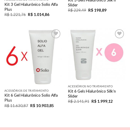
Kit 3 Gel Hialurônico Solio Alfa
Slider
Plus
R$
229,49
R$
198,89
R$
1.221,76
R$
1.014,86
Add to
Add to
Wishlist
Wishlist
ACESSÓRIOS NO TRATAMENTO
ACESSÓRIOS DE TRATAMENTO
Kit 6 Gels Hialurônico Silk’n
Kit 6 Gel Hialurônico Solio Alfa
Slider
Plus
R$
2.141,91
R$
1.999,12
R$
11.630,87
R$
10.903,85