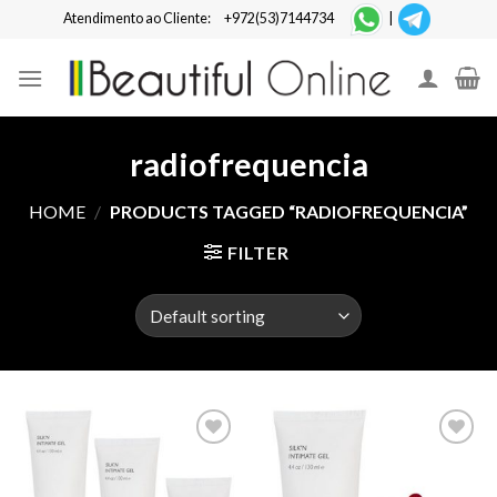
Skip
Atendimento ao Cliente:
+972(53)7144734
|
to
content
radiofrequencia
HOME
/
PRODUCTS TAGGED “RADIOFREQUENCIA”
FILTER
Add to
Add to
Wishlist
Wishlist