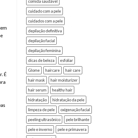
comida saudável
cuidado com a pele
cuidados com a pele
 tem
depilação definitiva
ce
depilação facial
depilação feminina
dicas de beleza
esfoliar
Glome
haircare
hair care
r. É
hair mask
hair moisturizer
ora
hair serum
healthy hair
hidratação
hidratação da pele
eas
limpeza de pele
oxigenação facial
peeling ultrasônico
pele brilhante
pele e inverno
pele e primavera