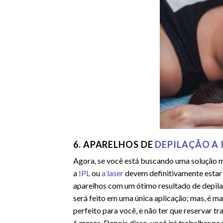
6. APARELHOS DE
DEPILAÇÃO A I
Agora, se você está buscando uma solução 
a
IPL
ou
a laser
devem definitivamente estar 
aparelhos com um ótimo resultado de depila
será feito em uma única aplicação; mas, é ma
perfeito para você, e não ter que reservar t
6 meses. Depois disso, você irá trabalhar n