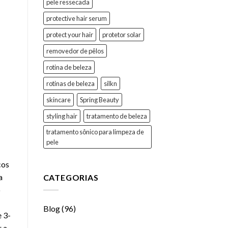
pele ressecada
protective hair serum
protect your hair
protetor solar
removedor de pêlos
rotina de beleza
rotinas de beleza
silkn
skincare
Spring Beauty
styling hair
tratamento de beleza
tratamento sônico para limpeza de
pele
cos
a
CATEGORIAS
o
Blog
(96)
e 3-
r a