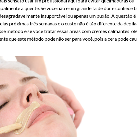
is sensato usar um profissional aqui para evitar queimaduras ou
cipalmente a quente. Se você não é um grande fã de dor e conhece 
rá desagradavelmente insuportável ou apenas um puxão. A questão é
 pelas próximas três semanas e o custo não é táo diferente da depil
 esse método e se você tratar essas áreas com cremes calmantes, ól
ente que este método pode não ser para você, pois a cera pode cau