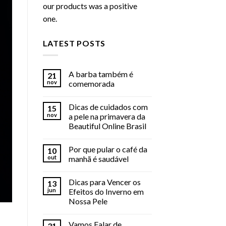
our products was a positive
one.
LATEST POSTS
A barba também é
21
nov
comemorada
Dicas de cuidados com
15
nov
a pele na primavera da
Beautiful Online Brasil
Por que pular o café da
10
out
manhã é saudável
Dicas para Vencer os
13
jun
Efeitos do Inverno em
Nossa Pele
Vamos Falar de
31