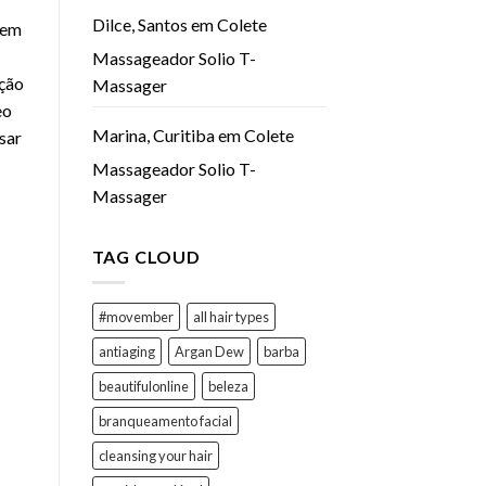
Dilce, Santos
em
Colete
bem
Massageador Solio T-
ação
Massager
eo
Marina, Curitiba
em
Colete
sar
Massageador Solio T-
Massager
TAG CLOUD
#movember
all hair types
antiaging
Argan Dew
barba
beautifulonline
beleza
branqueamento facial
cleansing your hair