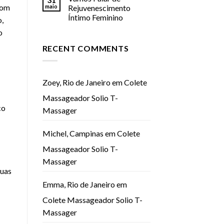
com
maio
Rejuvenescimento
Íntimo Feminino
o,
o
RECENT COMMENTS
Zoey, Rio de Janeiro
em
Colete
Massageador Solio T-
co
Massager
Michel, Campinas
em
Colete
Massageador Solio T-
Massager
suas
Emma, Rio de Janeiro
em
Colete Massageador Solio T-
Massager