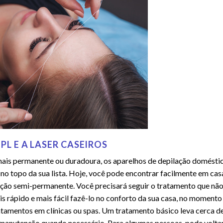
PL E A LASER CASEIROS
mais permanente ou duradoura, os aparelhos de depilação domésti
no topo da sua lista. Hoje, você pode encontrar facilmente em cas
ção semi-permanente. Você precisará seguir o tratamento que nã
is rápido e mais fácil fazê-lo no conforto da sua casa, no momento
ratamentos em clínicas ou spas. Um tratamento básico leva cerca d
a manutenção quando necessário. Para algumas pessoas, pode volta