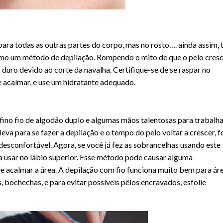
ra todas as outras partes do corpo, mas no rosto…. ainda assim,
omo um método de depilação. Rompendo o mito de que o pelo cres
 duro devido ao corte da navalha. Certifique-se de se raspar no
se acalmar, e use um hidratante adequado.
ino fio de algodão duplo e algumas mãos talentosas para trabalha
a para se fazer a depilação e o tempo do pelo voltar a crescer, f
desconfortável. Agora, se você já fez as sobrancelhas usando este
a usar no lábio superior. Esse método pode causar alguma
 de acalmar a área. A depilação com fio funciona muito bem para ár
 bochechas, e para evitar possíveis pêlos encravados, esfolie