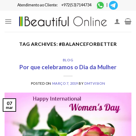
Skip
Atendimento ao Cliente:
+972(53)7144734
|
to
content
TAG ARCHIVES:
#BALANCEFORBETTER
BLOG
Por que celebramos o Dia da Mulher
POSTED ON
MARÇO 7, 2019
BY
DMTVISION
07
mar