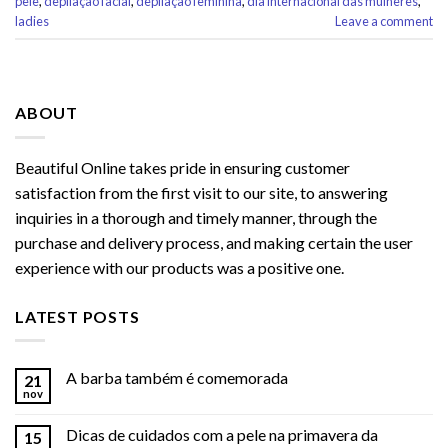
pele
,
depilação facial
,
depilação feminina
,
dia internacional das mulheres
,
ladies
Leave a comment
ABOUT
Beautiful Online takes pride in ensuring customer
satisfaction from the first visit to our site, to answering
inquiries in a thorough and timely manner, through the
purchase and delivery process, and making certain the user
experience with our products was a positive one.
LATEST POSTS
A barba também é comemorada
21
nov
Dicas de cuidados com a pele na primavera da
15