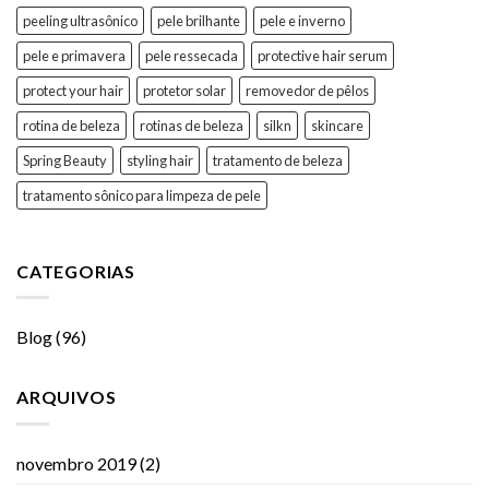
peeling ultrasônico
pele brilhante
pele e inverno
pele e primavera
pele ressecada
protective hair serum
protect your hair
protetor solar
removedor de pêlos
rotina de beleza
rotinas de beleza
silkn
skincare
Spring Beauty
styling hair
tratamento de beleza
tratamento sônico para limpeza de pele
CATEGORIAS
Blog
(96)
ARQUIVOS
novembro 2019
(2)