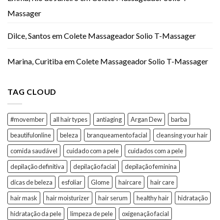
Massager
Dilce, Santos
em
Colete Massageador Solio T-Massager
Marina, Curitiba
em
Colete Massageador Solio T-Massager
TAG CLOUD
#movember
all hair types
antiaging
Argan Dew
barba
beautifulonline
beleza
branqueamento facial
cleansing your hair
comida saudável
cuidado com a pele
cuidados com a pele
depilação definitiva
depilação facial
depilação feminina
dicas de beleza
esfoliar
Glome
haircare
hair care
hair mask
hair moisturizer
hair serum
healthy hair
hidratação
hidratação da pele
limpeza de pele
oxigenação facial