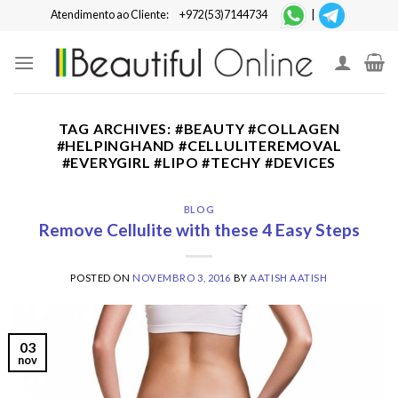
Skip
Atendimento ao Cliente:
+972(53)7144734
|
to
content
TAG ARCHIVES:
#BEAUTY #COLLAGEN
#HELPINGHAND #CELLULITEREMOVAL
#EVERYGIRL #LIPO #TECHY #DEVICES
BLOG
Remove Cellulite with these 4 Easy Steps
POSTED ON
NOVEMBRO 3, 2016
BY
AATISH AATISH
03
nov