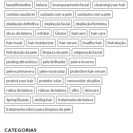
beautifulonline
beleza
branqueamento facial
cleansing your hair
comida saudável
cuidado com a pele
cuidados com a pele
depilação definitiva
depilação facial
depilação feminina
dicas de beleza
esfoliar
Glome
haircare
hair care
hair mask
hair moisturizer
hair serum
healthy hair
hidratação
hidratação da pele
limpeza de pele
oxigenação facial
peeling ultrasônico
pele brilhante
pele e inverno
pele e primavera
pele ressecada
protective hair serum
protect your hair
protetor solar
removedor de pêlos
rotina de beleza
rotinas de beleza
silkn
skincare
Spring Beauty
styling hair
tratamento de beleza
tratamento sônico para limpeza de pele
CATEGORIAS