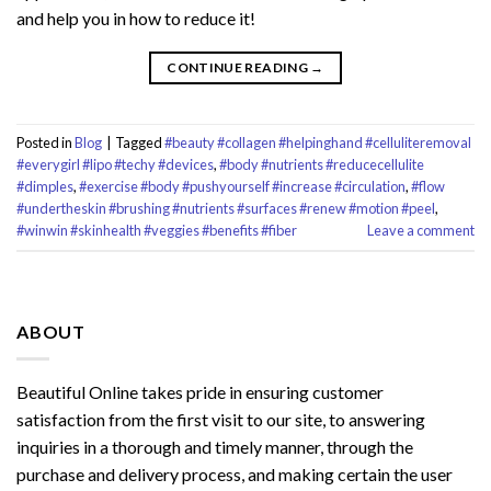
and help you in how to reduce it!
CONTINUE READING
→
Posted in
Blog
|
Tagged
#beauty #collagen #helpinghand #celluliteremoval
#everygirl #lipo #techy #devices
,
#body #nutrients #reducecellulite
#dimples
,
#exercise #body #pushyourself #increase #circulation
,
#flow
#undertheskin #brushing #nutrients #surfaces #renew #motion #peel
,
#winwin #skinhealth #veggies #benefits #fiber
Leave a comment
ABOUT
Beautiful Online takes pride in ensuring customer
satisfaction from the first visit to our site, to answering
inquiries in a thorough and timely manner, through the
purchase and delivery process, and making certain the user